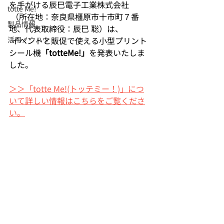
を手がける辰巳電子工業株式会社
totte Me!
 （所在地：奈良県橿原市十市町７番
製品情報
地、代表取締役：辰巳 聡）は、
活用ノウハウ
 イベントと販促で使える小型プリント
シール機
「totteMe!」
を発表いたしま
した。 
＞＞「totte Me!(トッテミー！)」につ
いて詳しい情報はこちらをご覧くださ
い。