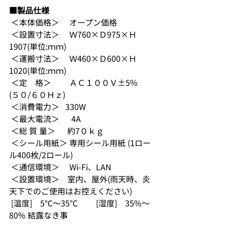
■製品仕様
 ＜本体価格＞ 　オープン価格
 ＜設置寸法＞　 Ｗ760×Ｄ975×Ｈ
1907(単位:ｍｍ)
 ＜運搬寸法＞　 Ｗ460×Ｄ600×Ｈ
1020(単位:ｍｍ)
 ＜定　格＞　　 ＡＣ１００Ｖ±5%　
(５０/６０Ｈｚ)
 ＜消費電力＞   330W
 ＜最大電流＞　  4A
 ＜総 質 量＞　  約7０ｋｇ
 ＜シール用紙＞ 専用シール用紙 (1ロー
ル400枚/2ロール)
 ＜通信環境＞　 Wi-Fi、LAN
 ＜設置環境＞　室内、屋外(雨天時、炎
天下でのご使用はお控えください)
 [温度]　5℃〜35℃ 　　[湿度]　35%〜
80% 結露なき事