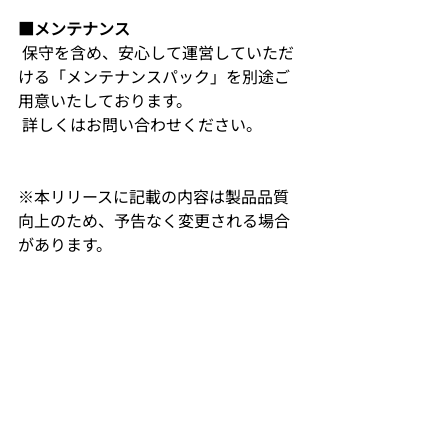
■メンテナンス
 保守を含め、安心して運営していただ
ける「メンテナンスパック」を別途ご
用意いたしております。
 詳しくはお問い合わせください。
※本リリースに記載の内容は製品品質
向上のため、予告なく変更される場合
があります。
<報道関係者からのお問い合わせ>
 辰巳電子工業株式会社　担当：企画営
業課
 電話： 0744-23-4764
 FAX：0744-25-1191
 E-MAIL：sales-info@tatsu-mi.co.jp 
totteMeの使い方