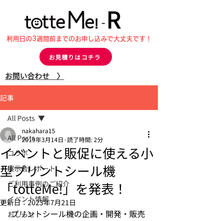
利用日の3週間前までのお申し込みで大丈夫です！
お見積りはコチラ
お問い合わせ 〉
記事
All Posts
nakahara15
All Posts
2019年3月14日
読了時間: 2分
イベントと販促に使える小
コラボ
型プリントシール機
展示会レポート
ご利用事例のご紹介
「totteMe!」を発表！
イベント情報
更新日：
2023年7月21日
 プリントシール機の企画・開発・販売
おしらせ