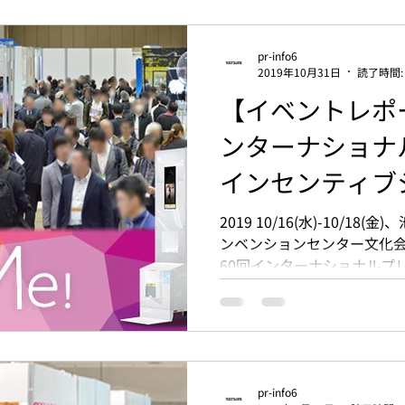
pr-info6
2019年10月31日
読了時間:
【イベントレポ
ンターナショナ
インセンティブシ
2019 10/16(水)-10/1
ンベンションセンター文化会
60回インターナショナルプ
ョー秋2019』 の出展レポー
pr-info6