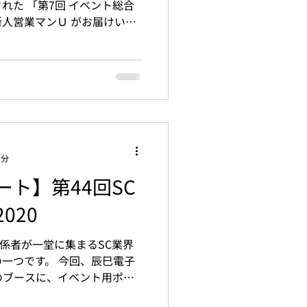
れた 「第7回 イベント総合
 新人営業マンＵ がお届けいた
はるばるやってまいりました
3分
ト】第44回SC
020
関係者が一堂に集まるSC業界
一つです。 今回、辰巳電子
様のブースに、イベント用ポー
te Me!(トッテミー)」 を出