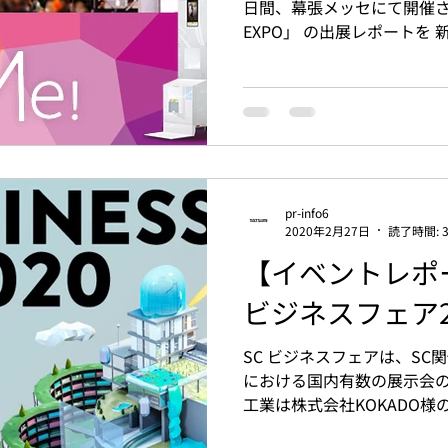
日間、幕張メッセにて開催さ
EXPO」 の出展レポートを
します！！ 奈良県から遠路
千葉幕張メッセ！...
pr-info6
2020年2月27日
読了時間: 
【イベントレポー
ビジネスフェア2
SC ビジネスフェアは、SC
における国内有数の展示会の
工業は株式会社KOKADO
タブルプリントシール機 「tot