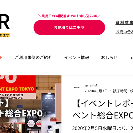
＼ 利用日の3週間前までのお申し込みOK／
​資料請
お見積りはコチラ
お問い合
ります
ト
ご利用事例のご紹介
イベント情報
おしらせ
t
pr-info6
2020年3月3日
読了時間: 3
【イベントレポ
ベント総合EXP
2020年2月5日水曜日より、