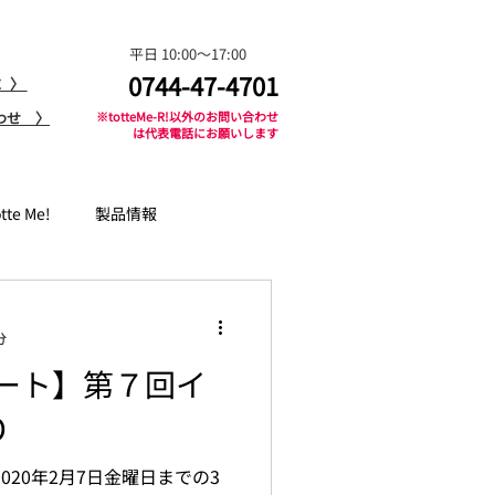
平日 10:00〜17:00
0744-47-4701
求 〉
わせ 〉
​※totteMe-R!以外のお問い合わせ
は代表電話にお願いします
otte Me!
製品情報
分
ート】第７回イ
O
2020年2月7日金曜日までの3