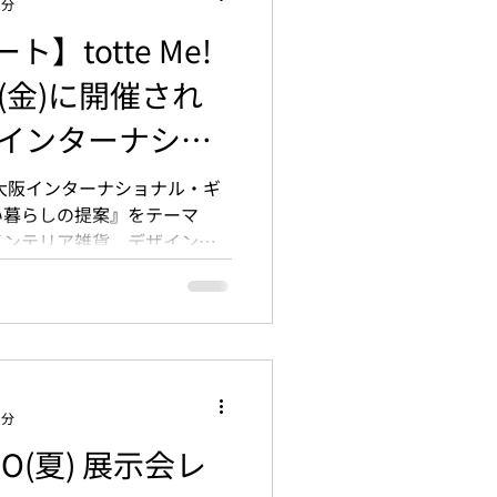
2分
】totte Me!
20(金)に開催され
阪インターナショ
ョー2019』に
大阪インターナショナル・ギ
い暮らしの提案』をテーマ
た。
インテリア雑貨、デザイン雑
など「ギフト」をキーワード
結していました。...
2分
PO(夏) 展示会レ