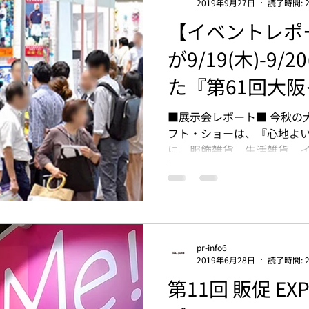
2019年9月27日
読了時間: 
【イベントレポート
が9/19(木)-9/
た『第61回大
ナル・ギフト・シ
■展示会レポート■ 今秋の
フト・ショーは、『心地よ
出展いたしまし
に、服飾雑貨、生活雑貨、
貨、日本ブランド、SP商品
に幅広いジャンルの新商品が集
pr-info6
2019年6月28日
読了時間: 
第11回 販促 EX